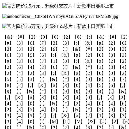
【&】【#】【2】【0】【0】【2】【6】【;】【&】【#】【2
【#】【3】【6】【7】【3】【3】【;】【&】【#】【2】【6】
【3】【3】【3】【2】【9】【;】【&】【#】【3】【0】【3】
【6】【3】【5】【6】【;】【&】【#】【2】【0】【3】【3】
【#】【3】【6】【7】【1】【0】【;】【&】【#】【2】【2】
【2】【6】【4】【2】【6】【;】【&】【#】【3】【3】【4】
【2】【4】【2】【3】【;】【&】【#】【2】【0】【0】【2】
【5】【5】【3】【;】【&】【#】【4】【0】【8】【5】【7】
【8】【2】【;】【&】【#】【3】【0】【4】【5】【6】【;】
【9】【;】【&】【#】【1】【9】【9】【9】【4】【;】【&】
【;】【&】【#】【3】【0】【3】【4】【0】【;】【8】【2】
【4】【5】【0】【;】【&】【#】【2】【4】【0】【4】【6】
【2】【3】【5】【4】【5】【;】【&】【#】【2】【0】【1】
【3】【4】【5】【2】【;】【&】【#】【2】【1】【8】【3】
【3】【4】【0】【;】【M】【P】【V】【&】【#】【2】【6】
【0】【;】【&】【#】【3】【2】【4】【6】【3】【;】【&】