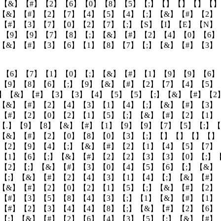
【&】【#】【2】【6】【0】【8】【5】【;】【】【】【】【
【&】【#】【2】【7】【4】【5】【4】【;】【&】【#】【2】
】【#】【3】【7】【0】【2】【7】【;】【S】【I】【E】【N】
【9】【9】【7】【8】【;】【&】【#】【2】【4】【0】【6】【
【&】【#】【3】【6】【1】【8】【7】【;】【&】【#】【3】
】【6】【7】【1】【0】【;】【&】【#】【1】【9】【9】【6】
【9】【8】【6】【;】【9】【&】【#】【2】【7】【4】【5】
【，】【&】【#】【3】【3】【4】【5】【5】【;】【&】【#】【
【&】【#】【2】【4】【3】【1】【4】【;】【&】【#】【3】
【#】【2】【0】【2】【1】【5】【;】【&】【#】【2】【1】
【.】【9】【8】【&】【#】【1】【9】【9】【7】【5】【;】【
【&】【#】【2】【0】【8】【0】【3】【;】【】【】【】【
【2】【9】【4】【;】【&】【#】【2】【1】【4】【5】【7】
【1】【6】【;】【&】【#】【2】【2】【3】【3】【0】【;】
【2】【;】【&】【#】【3】【0】【4】【5】【6】【;】【&】
【;】【&】【#】【2】【4】【3】【1】【4】【;】【&】【#】
【&】【#】【2】【0】【2】【1】【5】【;】【&】【#】【2】
【#】【3】【5】【8】【4】【3】【;】【1】【&】【#】【1】
】【#】【2】【3】【4】【4】【8】【;】【&】【#】【2】【6】
【;】【&】【#】【2】【6】【4】【3】【5】【;】【&】【#】