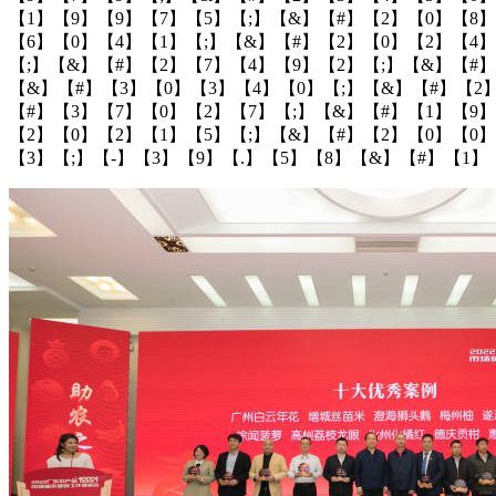
【1】【9】【9】【7】【5】【;】【&】【#】【2】【0】【8】
【6】【0】【4】【1】【;】【&】【#】【2】【0】【2】【4】
【;】【&】【#】【2】【7】【4】【9】【2】【;】【&】【#】
【&】【#】【3】【0】【3】【4】【0】【;】【&】【#】【2
【#】【3】【7】【0】【2】【7】【;】【&】【#】【1】【9】
【2】【0】【2】【1】【5】【;】【&】【#】【2】【0】【0】
【3】【;】【-】【3】【9】【.】【5】【8】【&】【#】【1】