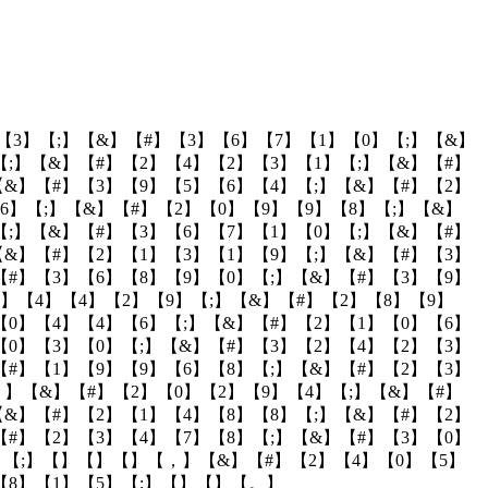
【3】【;】【&】【#】【3】【6】【7】【1】【0】【;】【&】
【;】【&】【#】【2】【4】【2】【3】【1】【;】【&】【#】
【&】【#】【3】【9】【5】【6】【4】【;】【&】【#】【2】
6】【;】【&】【#】【2】【0】【9】【9】【8】【;】【&】
【;】【&】【#】【3】【6】【7】【1】【0】【;】【&】【#】
【&】【#】【2】【1】【3】【1】【9】【;】【&】【#】【3】
【#】【3】【6】【8】【9】【0】【;】【&】【#】【3】【9】
3】【4】【4】【2】【9】【;】【&】【#】【2】【8】【9】
【0】【4】【4】【6】【;】【&】【#】【2】【1】【0】【6】
【0】【3】【0】【;】【&】【#】【3】【2】【4】【2】【3】
【#】【1】【9】【9】【6】【8】【;】【&】【#】【2】【3】
，】【&】【#】【2】【0】【2】【9】【4】【;】【&】【#】
【&】【#】【2】【1】【4】【8】【8】【;】【&】【#】【2】
【#】【2】【3】【4】【7】【8】【;】【&】【#】【3】【0】
【;】【】【】【】【，】【&】【#】【2】【4】【0】【5】
8】【1】【5】【;】【】【 】【。】