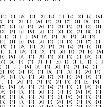
【1】【;】【&】【#】【2】【4】【1】【4】【9】【;】【&】
3】【0】【2】【;】【&】【#】【3】【7】【1】【9】【7】
【7】【4】【;】【8】【&】【#】【3】【3】【5】【2】【1】
【2】【3】【;】【&】【#】【2】【0】【0】【2】【6】【;】
】【】【】【，】【&】【#】【3】【9】【6】【4】【0】
【1】【1】【;】【&】【#】【2】【1】【0】【1】【7】【;】
【5】【;】【&】【#】【2】【5】【3】【4】【5】【;】【1】
】【】【。】【&】【#】【2】【0】【0】【1】【3】【;】【&】
【;】【&】【#】【2】【5】【9】【0】【3】【;】【&】【#】
】【a】【r】【P】【l】【a】【y】【】【】【】【】【、】
】【】【、】【&】【#】【3】【0】【3】【3】【4】【;】
【;】【&】【#】【2】【2】【8】【2】【3】【;】【&】【#】
【&】【#】【3】【2】【4】【7】【9】【;】【&】【#】【2】
1】【;】【&】【#】【3】【8】【8】【9】【9】【;】【&】
【;】【&】【#】【3】【2】【4】【7】【9】【;】【&】【#】
【&】【#】【3】【3】【0】【2】【1】【;】【&】【#】【2】
【#】【3】【6】【8】【9】【0】【;】【&】【#】【3】【5】
【3】【5】【3】【2】【8】【;】【&】【#】【2】【8】【1】
【5】【8】【2】【1】【;】【&】【#】【3】【5】【3】【2】