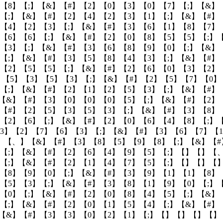
【8】【;】【&】【#】【2】【0】【3】【0】【7】【;】【&】
【;】【&】【#】【2】【4】【2】【3】【1】【;】【&】【#】【
【4】【2】【3】【;】【&】【#】【3】【6】【1】【8】【7】
【6】【6】【;】【&】【#】【2】【0】【8】【5】【5】【;】
【3】【;】【&】【#】【3】【6】【8】【9】【0】【;】【&】
【;】【&】【#】【3】【5】【8】【4】【3】【;】【&】【#】【
【2】【5】【5】【;】【&】【#】【2】【6】【0】【3】【2】
【5】【3】【5】【3】【;】【&】【#】【2】【5】【7】【0】【
【;】【&】【#】【2】【1】【2】【5】【3】【;】【&】【#】
【&】【#】【3】【0】【0】【0】【5】【;】【&】【#】【2】
【#】【2】【5】【3】【5】【3】【;】【&】【#】【3】【8】【0
【2】【6】【;】【&】【#】【2】【0】【6】【4】【8】【;】
【3】【2】【7】【6】【3】【;】【&】【#】【3】【6】【7】【
【】【、】【&】【#】【3】【8】【5】【9】【8】【;】【&】【
【;】【&】【#】【2】【6】【4】【9】【5】【;】【】【】
【;】【&】【#】【2】【1】【4】【7】【5】【;】【】【】【
【8】【9】【0】【;】【&】【#】【3】【9】【1】【1】【8】
【5】【3】【;】【&】【#】【3】【8】【1】【9】【0】【;】
【0】【;】【&】【#】【2】【0】【8】【4】【5】【;】【&】
【;】【&】【#】【2】【0】【1】【5】【4】【;】【&】【#】
&】【#】【3】【3】【0】【2】【1】【;】【】【】【】【】