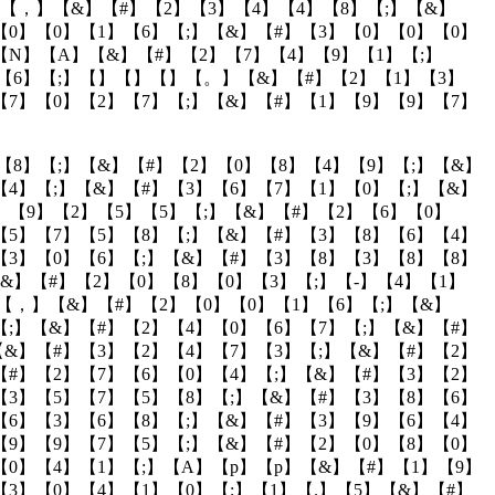
】【，】【&】【#】【2】【3】【4】【4】【8】【;】【&】
【0】【0】【1】【6】【;】【&】【#】【3】【0】【0】【0】
【N】【A】【&】【#】【2】【7】【4】【9】【1】【;】
6】【;】【】【】【 】【。】【&】【#】【2】【1】【3】
【7】【0】【2】【7】【;】【&】【#】【1】【9】【9】【7】
【8】【;】【&】【#】【2】【0】【8】【4】【9】【;】【&】
【4】【;】【&】【#】【3】【6】【7】【1】【0】【;】【&】
2】【9】【2】【5】【5】【;】【&】【#】【2】【6】【0】
【5】【7】【5】【8】【;】【&】【#】【3】【8】【6】【4】
【3】【0】【6】【;】【&】【#】【3】【8】【3】【8】【8】
&】【#】【2】【0】【8】【0】【3】【;】【-】【4】【1】
】【，】【&】【#】【2】【0】【0】【1】【6】【;】【&】
【;】【&】【#】【2】【4】【0】【6】【7】【;】【&】【#】
【&】【#】【3】【2】【4】【7】【3】【;】【&】【#】【2】
【#】【2】【7】【6】【0】【4】【;】【&】【#】【3】【2】
【3】【5】【7】【5】【8】【;】【&】【#】【3】【8】【6】
【6】【3】【6】【8】【;】【&】【#】【3】【9】【6】【4】
【9】【9】【7】【5】【;】【&】【#】【2】【0】【8】【0】
【0】【4】【1】【;】【A】【p】【p】【&】【#】【1】【9】
【3】【0】【4】【1】【0】【;】【1】【.】【5】【&】【#】